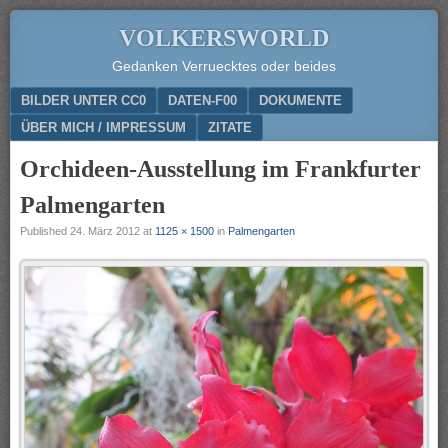
VOLKERSWORLD
Gedanken Verruecktes oder beides
Menu
SKIP TO CONTENT
BILDER UNTER CC0
DATEN-F00
DOKUMENTE
ÜBER MICH / IMPRESSUM
ZITATE
Orchideen-Ausstellung im Frankfurter
Palmengarten
Published
24. März 2012
at
1125 × 1500
in
Palmengarten