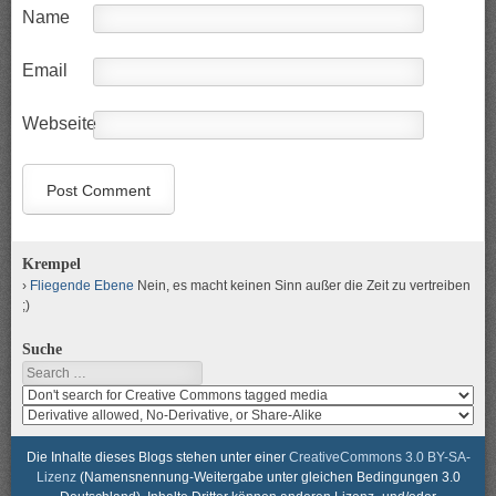
Name
Email
Webseite
Krempel
Fliegende Ebene
Nein, es macht keinen Sinn außer die Zeit zu vertreiben
;)
Suche
Search
Search
media
search
for
media
usage
for
Die Inhalte dieses Blogs stehen unter einer
CreativeCommons 3.0 BY-SA-
rights
modification
Lizenz
(Namensnennung-Weitergabe unter gleichen Bedingungen 3.0
rights