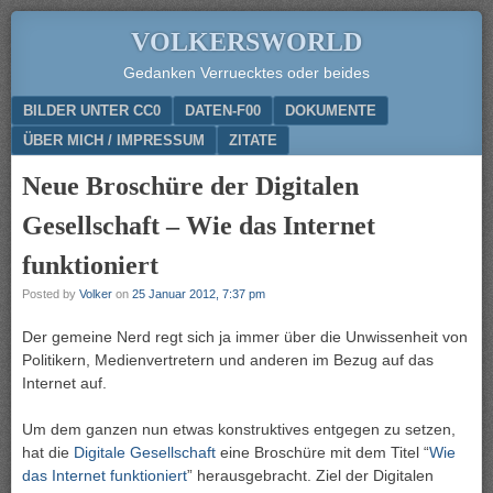
VOLKERSWORLD
Gedanken Verruecktes oder beides
Menu
SKIP TO CONTENT
BILDER UNTER CC0
DATEN-F00
DOKUMENTE
ÜBER MICH / IMPRESSUM
ZITATE
Neue Broschüre der Digitalen
Gesellschaft – Wie das Internet
funktioniert
Posted by
Volker
on
25 Januar 2012, 7:37 pm
Der gemeine Nerd regt sich ja immer über die Unwissenheit von
Politikern, Medienvertretern und anderen im Bezug auf das
Internet auf.
Um dem ganzen nun etwas konstruktives entgegen zu setzen,
hat die
Digitale Gesellschaft
eine Broschüre mit dem Titel “
Wie
das Internet funktioniert
” herausgebracht. Ziel der Digitalen