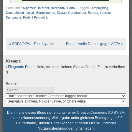
Filed under
Allgemein
,
Internet
,
Netzpolitik
,
Politik
|
Tagged
Campaigning
,
Deutschland
,
digitale Bürgerrechte
,
Digitale Gesellschaft
,
Europa
,
Internet
,
Kampagne
,
Politik
|
Permalink
Post navigation
«
SOPA/PIPA – The day after…
Bundesweite Demos gegen ACTA
»
Krempel
Fliegende Ebene
Nein, es macht keinen Sinn außer die Zeit zu vertreiben
;)
Suche
Search
Search
media
search
for
media
usage
for
Die Inhalte dieses Blogs stehen unter einer
CreativeCommons 3.0 BY-SA-
rights
modification
Lizenz
(Namensnennung-Weitergabe unter gleichen Bedingungen 3.0
rights
Deutschland). Inhalte Dritter können anderen Lizenz- und/oder
Nutzungsbedingungen unterliegen.