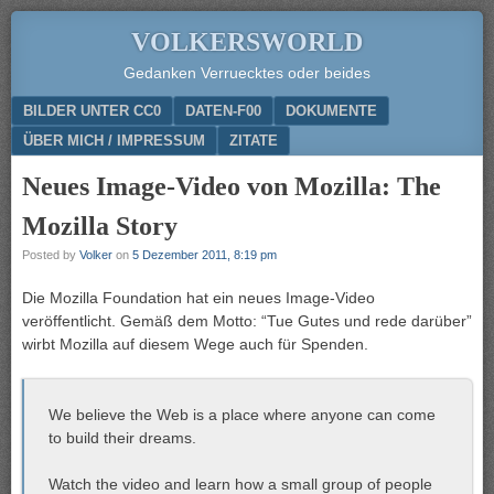
VOLKERSWORLD
Gedanken Verruecktes oder beides
Menu
SKIP TO CONTENT
BILDER UNTER CC0
DATEN-F00
DOKUMENTE
ÜBER MICH / IMPRESSUM
ZITATE
Neues Image-Video von Mozilla: The
Mozilla Story
Posted by
Volker
on
5 Dezember 2011, 8:19 pm
Die Mozilla Foundation hat ein neues Image-Video
veröffentlicht. Gemäß dem Motto: “Tue Gutes und rede darüber”
wirbt Mozilla auf diesem Wege auch für Spenden.
We believe the Web is a place where anyone can come
to build their dreams.
Watch the video and learn how a small group of people