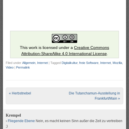
This work is licensed under a
Creative Commons
Attribution-ShareAlike 4.0 International License
.
Filed under
Allgemein
,
Internet
|
Tagged
Digitalkultur
,
freie Software
,
Internet
,
Mozilla
,
Video
|
Permalink
Post navigation
«
Herbstnebel
Die Tutanchamun-Ausstellung in
Frankfurt/Main
»
Krempel
Fliegende Ebene
Nein, es macht keinen Sinn außer die Zeit zu vertreiben
;)