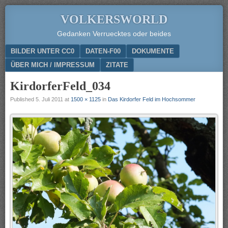
VOLKERSWORLD
Gedanken Verruecktes oder beides
Menu
SKIP TO CONTENT
BILDER UNTER CC0
DATEN-F00
DOKUMENTE
ÜBER MICH / IMPRESSUM
ZITATE
KirdorferFeld_034
Published
5. Juli 2011
at
1500 × 1125
in
Das Kirdorfer Feld im Hochsommer