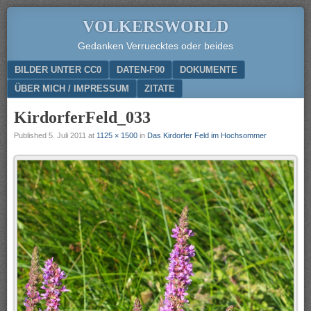
VOLKERSWORLD
Gedanken Verruecktes oder beides
Menu
SKIP TO CONTENT
BILDER UNTER CC0
DATEN-F00
DOKUMENTE
ÜBER MICH / IMPRESSUM
ZITATE
KirdorferFeld_033
Published
5. Juli 2011
at
1125 × 1500
in
Das Kirdorfer Feld im Hochsommer