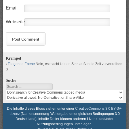
Email
Webseite
Krempel
Fliegende Ebene
Nein, es macht keinen Sinn außer die Zeit zu vertreiben
;)
Suche
Search
Search
media
search
for
media
usage
for
Die Inhalte dieses Blogs stehen unter einer
CreativeCommons 3.0 BY-SA-
rights
modification
Lizenz
(Namensnennung-Weitergabe unter gleichen Bedingungen 3.0
rights
Deutschland). Inhalte Dritter können anderen Lizenz- und/oder
Nutzungsbedingungen unterliegen.