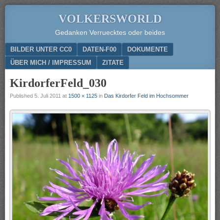
VOLKERSWORLD
Gedanken Verruecktes oder beides
Menu
SKIP TO CONTENT
BILDER UNTER CC0
DATEN-F00
DOKUMENTE
ÜBER MICH / IMPRESSUM
ZITATE
KirdorferFeld_030
Published
5. Juli 2011
at
1500 × 1125
in
Das Kirdorfer Feld im Hochsommer