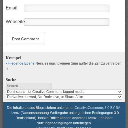
Email
Webseite
Krempel
Fliegende Ebene
Nein, es macht keinen Sinn außer die Zeit zu vertreiben
;)
Suche
Search
Search
media
search
for
media
usage
for
Die Inhalte dieses Blogs stehen unter einer
CreativeCommons 3.0 BY-SA-
rights
modification
Lizenz
(Namensnennung-Weitergabe unter gleichen Bedingungen 3.0
rights
Deutschland). Inhalte Dritter können anderen Lizenz- und/oder
Nutzungsbedingungen unterliegen.