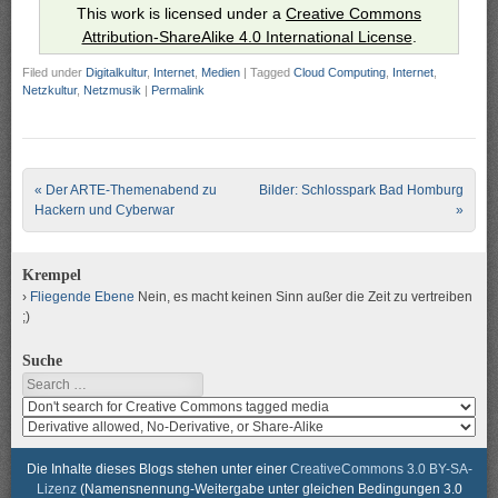
This work is licensed under a
Creative Commons
Attribution-ShareAlike 4.0 International License
.
Filed under
Digitalkultur
,
Internet
,
Medien
|
Tagged
Cloud Computing
,
Internet
,
Netzkultur
,
Netzmusik
|
Permalink
Post navigation
«
Der ARTE-Themenabend zu
Bilder: Schlosspark Bad Homburg
Hackern und Cyberwar
»
Krempel
Fliegende Ebene
Nein, es macht keinen Sinn außer die Zeit zu vertreiben
;)
Suche
Search
Search
media
search
for
media
usage
for
Die Inhalte dieses Blogs stehen unter einer
CreativeCommons 3.0 BY-SA-
rights
modification
Lizenz
(Namensnennung-Weitergabe unter gleichen Bedingungen 3.0