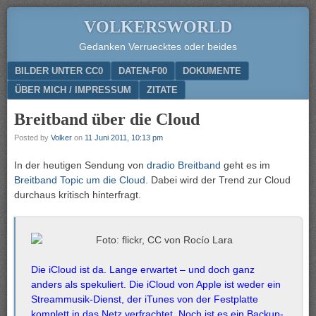
VOLKERSWORLD
Gedanken Verruecktes oder beides
Menu
SKIP TO CONTENT
BILDER UNTER CC0
DATEN-F00
DOKUMENTE
ÜBER MICH / IMPRESSUM
ZITATE
Breitband über die Cloud
Posted by
Volker
on
11 Juni 2011, 10:13 pm
In der heutigen Sendung von
dradio Breitband
geht es im
Breitband Topic um die Cloud
. Dabei wird der Trend zur Cloud
durchaus kritisch hinterfragt.
Die iCloud ist da. Lange erwartet – und doch ganz
anders als spekuliert. Die iCloud von Apple ist weder ein
Streammusik-Dienst, der iTunes von der Festplatte
komplett in das Netz verfrachtet. Noch ist es ein Backup-