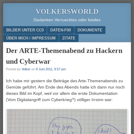
VOLKERSWORLD
Gedanken Verruecktes oder beides
Menu
SKIP TO CONTENT
BILDER UNTER CC0
DATEN-F00
DOKUMENTE
ÜBER MICH / IMPRESSUM
ZITATE
Der ARTE-Themenabend zu Hackern
und Cyberwar
Posted by
Volker
on
8 Juni 2011, 9:57 pm
Ich habe mir gestern die Beiträge des Arte-Themenabends zu
Gemüte geführt. Am Ende des Abends hatte ich dann nur noch
dieses Bild im Kopf, weil vor allem die erste Dokumentation
(Vom Digitalangriff zum Cyberkrieg?) völliger Irrsinn war: