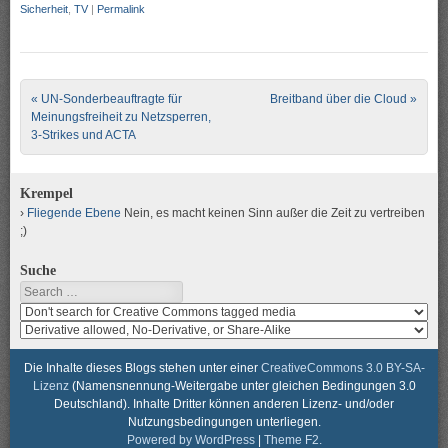
Sicherheit
,
TV
|
Permalink
Post navigation
«
UN-Sonderbeauftragte für
Breitband über die Cloud
»
Meinungsfreiheit zu Netzsperren,
3-Strikes und ACTA
Krempel
Fliegende Ebene
Nein, es macht keinen Sinn außer die Zeit zu vertreiben
;)
Suche
Search
Search
media
search
for
media
usage
for
Die Inhalte dieses Blogs stehen unter einer
CreativeCommons 3.0 BY-SA-
rights
modification
Lizenz
(Namensnennung-Weitergabe unter gleichen Bedingungen 3.0
rights
Deutschland). Inhalte Dritter können anderen Lizenz- und/oder
Nutzungsbedingungen unterliegen.
Powered by WordPress
|
Theme F2.