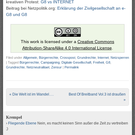
kreativen Protest:
G8 vs INTERNET
Beitrag bei Netzpolitik.org:
Erklärung der Zivilgesellschaft an e-
G8 und G8
This work is licensed under a
Creative Commons
Attribution-ShareAlike 4.0 International License
.
Filed under
Allgemein
,
Bürgerrechte
,
Crosspost
,
Grundrechte
,
Internet
,
Netzsperren
|
Tagged
Bürgerrechte
,
Campaigning
,
Digitale Gesellschaft
,
Freiheit
,
G8
,
Grundrechte
,
Netzneutralitaet
,
Zensur
|
Permalink
Post navigation
«
Die Welt ist im Wandel….
Best Of Breitband Vol.3 ist draußen
»
Krempel
Fliegende Ebene
Nein, es macht keinen Sinn außer die Zeit zu vertreiben
;)