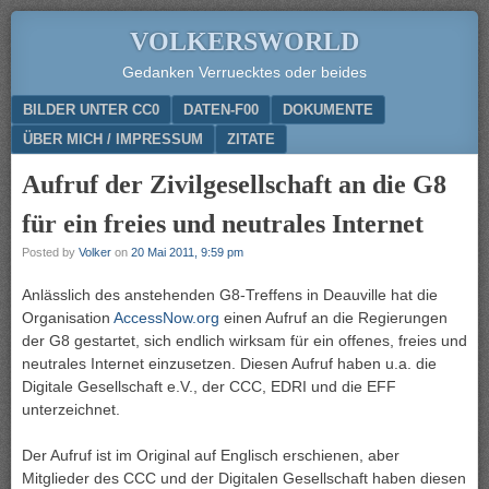
VOLKERSWORLD
Gedanken Verruecktes oder beides
Menu
SKIP TO CONTENT
BILDER UNTER CC0
DATEN-F00
DOKUMENTE
ÜBER MICH / IMPRESSUM
ZITATE
Aufruf der Zivilgesellschaft an die G8
für ein freies und neutrales Internet
Posted by
Volker
on
20 Mai 2011, 9:59 pm
Anlässlich des anstehenden G8-Treffens in Deauville hat die
Organisation
AccessNow.org
einen Aufruf an die Regierungen
der G8 gestartet, sich endlich wirksam für ein offenes, freies und
neutrales Internet einzusetzen. Diesen Aufruf haben u.a. die
Digitale Gesellschaft e.V., der CCC, EDRI und die EFF
unterzeichnet.
Der Aufruf ist im Original auf Englisch erschienen, aber
Mitglieder des CCC und der Digitalen Gesellschaft haben diesen