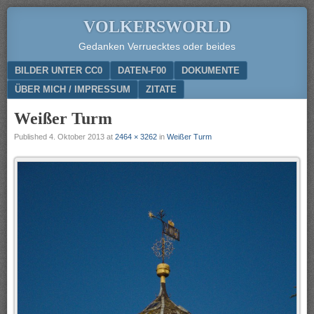
VOLKERSWORLD
Gedanken Verruecktes oder beides
Menu
SKIP TO CONTENT
BILDER UNTER CC0
DATEN-F00
DOKUMENTE
ÜBER MICH / IMPRESSUM
ZITATE
Weißer Turm
Published
4. Oktober 2013
at
2464 × 3262
in
Weißer Turm