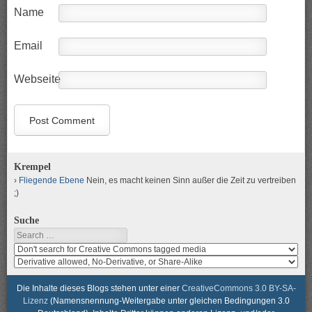
Name
Email
Webseite
Krempel
Fliegende Ebene
Nein, es macht keinen Sinn außer die Zeit zu vertreiben
;)
Suche
Search
Search
media
search
for
media
usage
for
Die Inhalte dieses Blogs stehen unter einer
CreativeCommons 3.0 BY-SA-
rights
modification
Lizenz
(Namensnennung-Weitergabe unter gleichen Bedingungen 3.0
rights