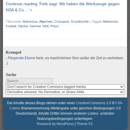
Continue reading ‘Fefe sagt: Wir haben die Werkzeuge gegen
NSA & Co…’ »
Filed under
Aktivismus
,
Allgemein
,
Crosspost
,
Grundrechte
|
Tagged
Aktivismus
,
Freiheit
,
Hacker
,
Internet
,
NSA
,
Prism
Krempel
Fliegende Ebene
Nein, es macht keinen Sinn außer die Zeit zu vertreiben
;)
Suche
Search
Search
media
search
for
media
usage
for
Die Inhalte dieses Blogs stehen unter einer
CreativeCommons 3.0 BY-SA-
rights
modification
Lizenz
(Namensnennung-Weitergabe unter gleichen Bedingungen 3.0
rights
Deutschland). Inhalte Dritter können anderen Lizenz- und/oder
Nutzungsbedingungen unterliegen.
Powered by WordPress
|
Theme F2.