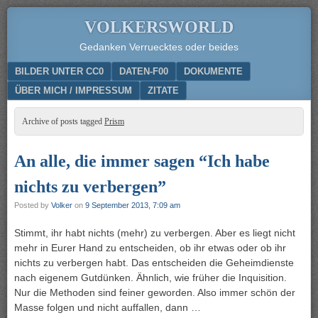
VOLKERSWORLD
Gedanken Verruecktes oder beides
Menu
SKIP TO CONTENT
BILDER UNTER CC0
DATEN-F00
DOKUMENTE
ÜBER MICH / IMPRESSUM
ZITATE
Archive of posts tagged
Prism
An alle, die immer sagen “Ich habe
nichts zu verbergen”
Posted by
Volker
on
9 September 2013, 7:09 am
Stimmt, ihr habt nichts (mehr) zu verbergen. Aber es liegt nicht
mehr in Eurer Hand zu entscheiden, ob ihr etwas oder ob ihr
nichts zu verbergen habt. Das entscheiden die Geheimdienste
nach eigenem Gutdünken. Ähnlich, wie früher die Inquisition.
Nur die Methoden sind feiner geworden. Also immer schön der
Masse folgen und nicht auffallen, dann …