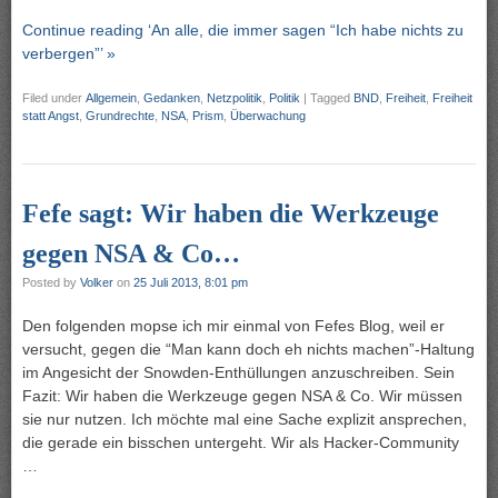
Continue reading ‘An alle, die immer sagen “Ich habe nichts zu
verbergen”’ »
Filed under
Allgemein
,
Gedanken
,
Netzpolitik
,
Politik
|
Tagged
BND
,
Freiheit
,
Freiheit
statt Angst
,
Grundrechte
,
NSA
,
Prism
,
Überwachung
Fefe sagt: Wir haben die Werkzeuge
gegen NSA & Co…
Posted by
Volker
on
25 Juli 2013, 8:01 pm
Den folgenden mopse ich mir einmal von Fefes Blog, weil er
versucht, gegen die “Man kann doch eh nichts machen”-Haltung
im Angesicht der Snowden-Enthüllungen anzuschreiben. Sein
Fazit: Wir haben die Werkzeuge gegen NSA & Co. Wir müssen
sie nur nutzen. Ich möchte mal eine Sache explizit ansprechen,
die gerade ein bisschen untergeht. Wir als Hacker-Community
…