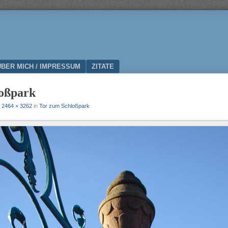
ÜBER MICH / IMPRESSUM
ZITATE
oßpark
t
2464 × 3262
in
Tor zum Schloßpark