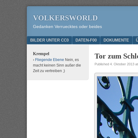
VOLKERSWORLD
Gedanken Verruecktes oder beides
Menu
SKIP TO CONTENT
BILDER UNTER CC0
DATEN-F00
DOKUMENTE
Krempel
Tor zum Schl
Fliegende Ebene
Nein, es
Published
4. Oktober 2013
a
macht keinen Sinn außer die
Zeit zu vertreiben ;)