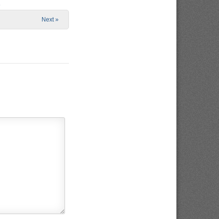
e
Next »