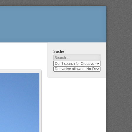
Suche
Search
Search
media
search
for
media
usage
for
rights
modification
rights