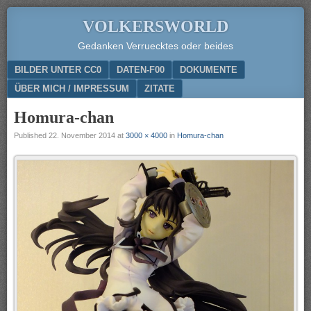
VOLKERSWORLD
Gedanken Verruecktes oder beides
Menu
SKIP TO CONTENT
BILDER UNTER CC0
DATEN-F00
DOKUMENTE
ÜBER MICH / IMPRESSUM
ZITATE
Homura-chan
Published
22. November 2014
at
3000 × 4000
in
Homura-chan