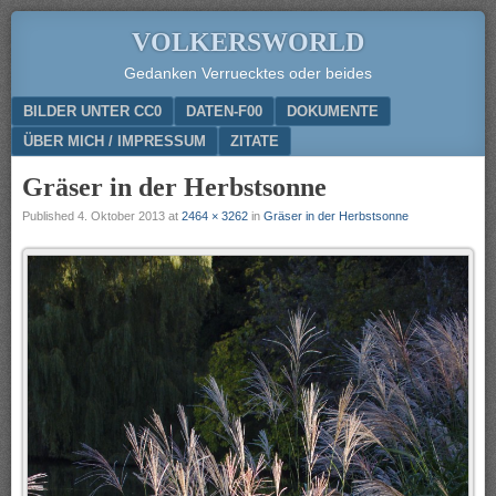
VOLKERSWORLD
Gedanken Verruecktes oder beides
Menu
SKIP TO CONTENT
BILDER UNTER CC0
DATEN-F00
DOKUMENTE
ÜBER MICH / IMPRESSUM
ZITATE
Gräser in der Herbstsonne
Published
4. Oktober 2013
at
2464 × 3262
in
Gräser in der Herbstsonne