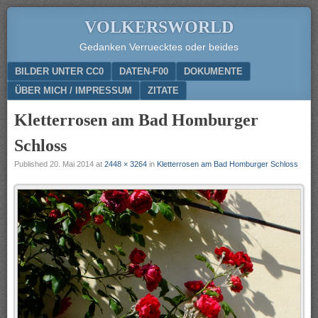
VOLKERSWORLD
Gedanken Verruecktes oder beides
Menu
SKIP TO CONTENT
BILDER UNTER CC0
DATEN-F00
DOKUMENTE
ÜBER MICH / IMPRESSUM
ZITATE
Kletterrosen am Bad Homburger
Schloss
Published
20. Mai 2014
at
2448 × 3264
in
Kletterrosen am Bad Homburger Schloss