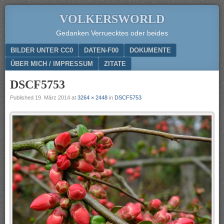
VOLKERSWORLD
Gedanken Verruecktes oder beides
Menu
SKIP TO CONTENT
BILDER UNTER CC0
DATEN-F00
DOKUMENTE
ÜBER MICH / IMPRESSUM
ZITATE
DSCF5753
Published
19. März 2014
at
3264 × 2448
in
DSCF5753