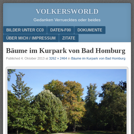
VOLKERSWORLD
Gedanken Verruecktes oder beides
Menu
SKIP TO CONTENT
BILDER UNTER CC0
DATEN-F00
DOKUMENTE
ÜBER MICH / IMPRESSUM
ZITATE
Bäume im Kurpark von Bad Homburg
Published
4. Oktober 2013
at
3262 × 2464
in
Bäume im Kurpark von Bad Homburg