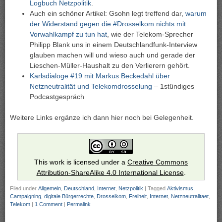
Logbuch Netzpolitik
.
Auch ein schöner Artikel: Gsohn legt treffend dar,
warum
der Widerstand gegen die #Drosselkom nichts mit
Vorwahlkampf zu tun hat
, wie der Telekom-Sprecher
Philipp Blank uns in einem Deutschlandfunk-Interview
glauben machen will und wieso auch und gerade der
Lieschen-Müller-Haushalt zu den Verlierern gehört.
Karlsdialoge #19 mit Markus Beckedahl über
Netzneutralität und Telekomdrosselung
– 1stündiges
Podcastgespräch
Weitere Links ergänze ich dann hier noch bei Gelegenheit.
This work is licensed under a
Creative Commons
Attribution-ShareAlike 4.0 International License
.
Filed under
Allgemein
,
Deutschland
,
Internet
,
Netzpolitik
|
Tagged
Aktivismus
,
Campaigning
,
digitale Bürgerrechte
,
Drosselkom
,
Freiheit
,
Internet
,
Netzneutralitaet
,
Telekom
|
1 Comment
|
Permalink