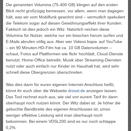
Die genannten Volumina (75-400 GB) klingen auf den ersten
Blick recht großzügig bemessen, vor allem, wenn man dagegen
hält, was wir vom Mobilfunk gewohnt sind – vermutlich spekuliert
die Telekom sogar auf diesen Gewöhnungseffekt ihrer Kunden.
Faktisch ist dies jedoch ein Witz. Natürlich reichen diese
Volumina für Nutzer, welche nur ein bisschen herum surfen und
E-Mails abrufen völlig aus. Aber wer Videos bspw. auf YouTube
– ein 90 Minuten-HD-Film hat ca. 10 GB Datenvolumen –
schaut, Fotos auf Plattformen wie flickr hochlädt, Cloud-Dienste
benutzt, Home-Office betreibt, Musik über Streaming-Diensten
nutzt oder auch einfach nur Kinder im Haushalt hat, wird sehr
schnell diese Obergrenzen überschreiten.
Was dies dann für euren eigenen Internet-Anschluss heißt,
könnt ihr euch über die Webseite
drossl.de
anzeigen lassen.
Das Tool rechnet euch aus, wie viel von eurem Tarif ihr dann
überhaupt noch nutzen könnt. Der Witz dabei ist: Je höher die
gebuchte Bandbreite des eigenen Anschlusses ist, umso
weniger effektive Leistung wird man überhaupt noch
bekommen. Bei einem VDSL200 sind es nur noch schlappe
0,2%.