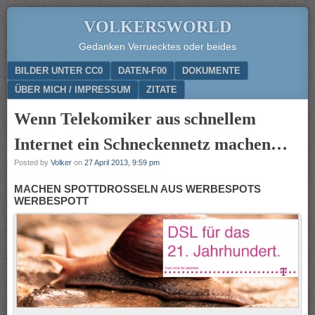
VOLKERSWORLD
Gedanken Verruecktes oder beides
Menu
SKIP TO CONTENT
BILDER UNTER CC0
DATEN-F00
DOKUMENTE
ÜBER MICH / IMPRESSUM
ZITATE
Wenn Telekomiker aus schnellem
Internet ein Schneckennetz machen…
Posted by
Volker
on
27 April 2013, 9:59 pm
MACHEN SPOTTDROSSELN AUS WERBESPOTS
WERBESPOTT