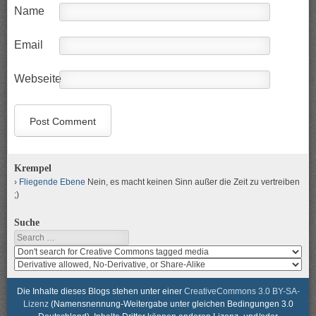
Name
Email
Webseite
Krempel
Fliegende Ebene
Nein, es macht keinen Sinn außer die Zeit zu vertreiben
;)
Suche
Search
Search
media
search
for
media
usage
for
Die Inhalte dieses Blogs stehen unter einer
CreativeCommons 3.0 BY-SA-
rights
modification
Lizenz
(Namensnennung-Weitergabe unter gleichen Bedingungen 3.0
rights