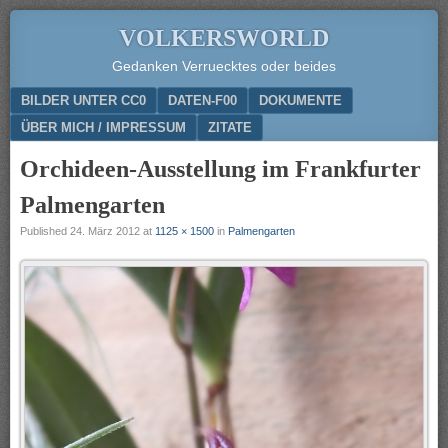
VOLKERSWORLD
Gedanken Verruecktes oder beides
Menu
SKIP TO CONTENT
BILDER UNTER CC0
DATEN-F00
DOKUMENTE
ÜBER MICH / IMPRESSUM
ZITATE
Orchideen-Ausstellung im Frankfurter
Palmengarten
Published
24. März 2012
at
1125 × 1500
in
Palmengarten