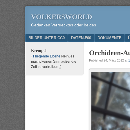
VOLKERSWORLD
Gedanken Verruecktes oder beides
Menu
SKIP TO CONTENT
BILDER UNTER CC0
DATEN-F00
DOKUMENTE
Krempel
Orchideen-Au
Fliegende Ebene
Nein, es
Published
24. März 2012
at
1
macht keinen Sinn außer die
Zeit zu vertreiben ;)