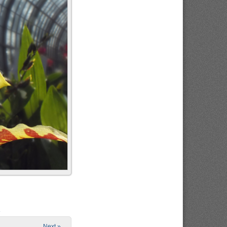
e
Next »