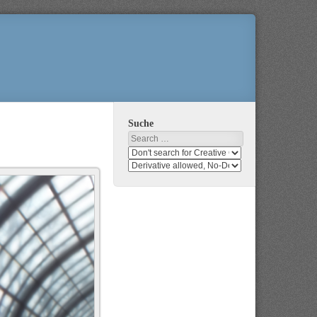
Suche
Search
Search
media
search
for
media
usage
for
rights
modification
rights