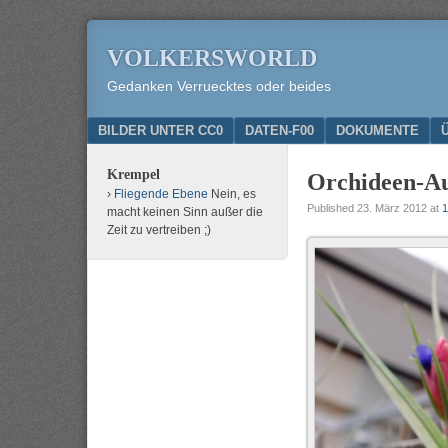
VOLKERSWORLD
Gedanken Verruecktes oder beides
Menu
SKIP TO CONTENT
BILDER UNTER CC0
DATEN-F00
DOKUMENTE
Krempel
Orchideen-Au
Fliegende Ebene
Nein, es
Published
23. März 2012
at
1
macht keinen Sinn außer die
Zeit zu vertreiben ;)