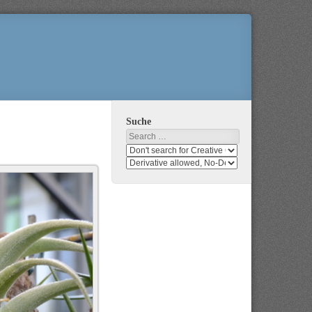
Suche
Search
Search
media
search
for
media
usage
for
rights
modification
rights