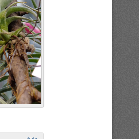
e
Next »