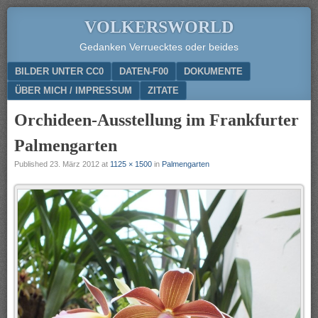
VOLKERSWORLD
Gedanken Verruecktes oder beides
Menu
SKIP TO CONTENT
BILDER UNTER CC0
DATEN-F00
DOKUMENTE
ÜBER MICH / IMPRESSUM
ZITATE
Orchideen-Ausstellung im Frankfurter
Palmengarten
Published
23. März 2012
at
1125 × 1500
in
Palmengarten