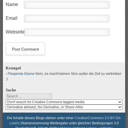
Name
Email
Webseite
Krempel
Fliegende Ebene
Nein, es macht keinen Sinn außer die Zeit zu vertreiben
;)
Suche
Search
Search
media
search
for
media
usage
for
Die Inhalte dieses Blogs stehen unter einer
CreativeCommons 3.0 BY-SA-
rights
modification
Lizenz
(Namensnennung-Weitergabe unter gleichen Bedingungen 3.0
rights