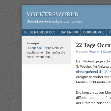
VOLKERSWORLD
Gedanken Verruecktes oder beides
Menu
SKIP TO CONTENT
BILDER UNTER CC0
DATEN-F00
DOKUMENTE
Krempel
22 Tage Occu
Fliegende Ebene
Nein, es
Posted by
Volker
on
8 Oktob
macht keinen Sinn außer die
Zeit zu vertreiben ;)
Der Protest gegen die
3. Woche. An Anfang v
einhergehend die Ver
ereignisse vorher nur
Medien nicht mehr umh
Die konservativen Me
diffamieren und auf ei
der Proteste zeichne