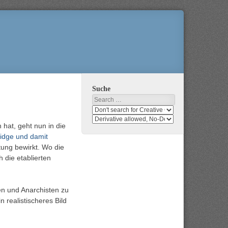
Suche
Search
Search
media
search
hat, geht nun in die
for
media
idge und damit
usage
for
rights
modification
ung bewirkt. Wo die
rights
 die etablierten
n und Anarchisten zu
 realistischeres Bild