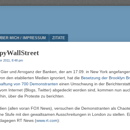
ÜBER MICH / IMPRESSUM
ZITATE
pyWallStreet
er 2011, 8:48 pm
 Gier und Arroganz der Banken, der am 17.09. in New York angefangen 
on den etablierten Medien ignoriert, hat die
Besetzung der Brooklyn Br
haftung von 700 Demonstranten
einen Umschwung in der Berichterstatt
 vom Internet (Blogs, Twitter) abgedeckt worden sind, kommen nun auch
in, über die Proteste zu berichten.
dien (allen voran FOX News), versuchen die Demonstranten als Chaote
ne Stufe mit den gewaltsamen Ausschreitungen in London zu stellen. Ein
t dagegen RT News (
www.rt.com
):