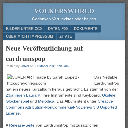
VOLKERSWORLD
Gedanken Verruecktes oder beides
Menu
SKIP TO CONTENT
BILDER UNTER CC0
DATEN-F00
DOKUMENTE
ÜBER MICH / IMPRESSUM
ZITATE
Neue Veröffentlichung auf
eardrumspop
Posted by
Volker
on
1 Oktober 2011, 9:05 am
Das Netlable
EardrumsPop
hat ein neues Kurzalbum heraus gebracht. Es stammt von der
23jährigen Laura K
. Ihre Instrumente sind Keyboard,
Ukulele
,
Glockenspiel
und
Melodica
. Das Album steht unter
Creative
Commons Attribution-NonCommercial-NoDerivs 3.0 Unported
License
.
#
Release-Seite
von EardrumsPop mit zusätzlichen