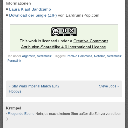
Informationen
#
Laura K auf Bandcamp
#
Download der Single (ZIP)
von EardrumsPop.com
This work is licensed under a
Creative Commons
Attribution-ShareAlike 4.0 International License
.
Filed under
Allgemein
,
Netzmusik
|
Tagged
Creative Commons
,
Netlable
,
Netzmusik
|
Permalink
Post navigation
«
Star Wars Imperial March auf 2
Steve Jobs
»
Floppys
Krempel
Fliegende Ebene
Nein, es macht keinen Sinn außer die Zeit zu vertreiben
;)