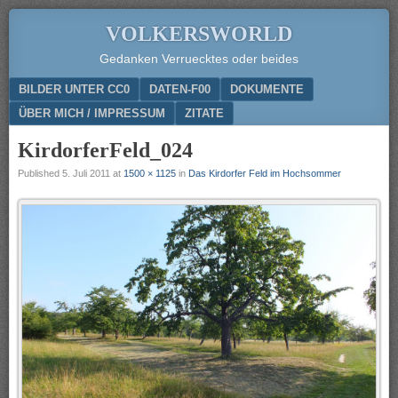
VOLKERSWORLD
Gedanken Verruecktes oder beides
Menu
SKIP TO CONTENT
BILDER UNTER CC0
DATEN-F00
DOKUMENTE
ÜBER MICH / IMPRESSUM
ZITATE
KirdorferFeld_024
Published
5. Juli 2011
at
1500 × 1125
in
Das Kirdorfer Feld im Hochsommer